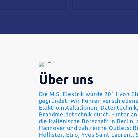
Über uns
Die M.S. Elektrik wurde 2011 von El
gegründet. Wir Führen verschiedene
Elektroinstallationen, Datentechni
Brandmeldetechnik durch. -unter a
die Italienische Botschaft in Berlin,
Hannover und zahlreiche Outlets: Be
Hollister, Etro, Yves Saint Laurent,