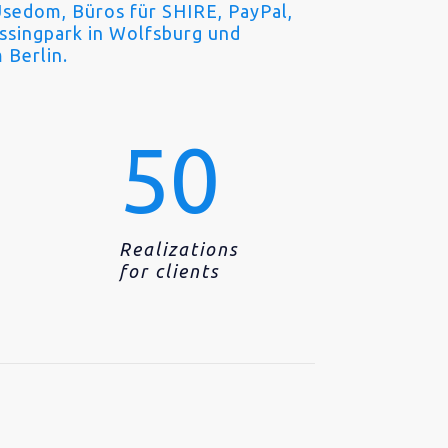
Usedom, Büros für SHIRE, PayPal,
ssingpark in Wolfsburg und
 Berlin.
0
50
e
Realizations
for clients