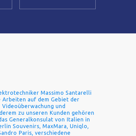
ektrotechniker Massimo Santarelli
 Arbeiten auf dem Gebiet der
k, Videoüberwachung und
nderem zu unseren Kunden gehören
 das Generalkonsulat von Italien in
rlin Souvenirs, MaxMara, Uniqlo,
 Sandro Paris, verschiedene