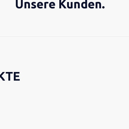
Unsere Kunden.
Pirate Studios
Unispace
Italpanelli
Ambasciata Italiana 
KTE