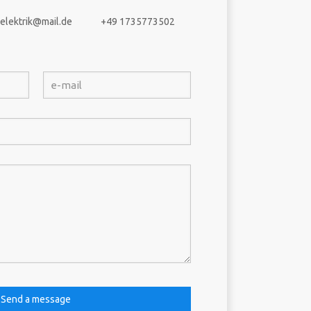
elektrik@mail.de
+49 1735773502
A
l
t
e
r
n
a
t
i
v
e
: